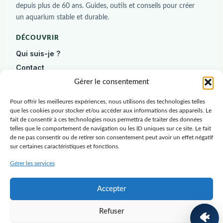
depuis plus de 60 ans. Guides, outils et conseils pour créer
un aquarium stable et durable.
DÉCOUVRIR
Qui suis-je ?
Contact
Diagnostic gratuit
Gérer le consentement
Pour offrir les meilleures expériences, nous utilisons des technologies telles
DÉBUTER
que les cookies pour stocker et/ou accéder aux informations des appareils. Le
Construire un aquarium
fait de consentir à ces technologies nous permettra de traiter des données
telles que le comportement de navigation ou les ID uniques sur ce site. Le fait
Poissons
de ne pas consentir ou de retirer son consentement peut avoir un effet négatif
sur certaines caractéristiques et fonctions.
Plantes
Crevettes
Gérer les services
RESSOURCES
Accepter
Blog
Refuser
Ressources
🐠