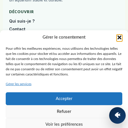
un aquarium stable et durable.
DÉCOUVRIR
Qui suis-je ?
Contact
Diagnostic gratuit
Gérer le consentement
Pour offrir les meilleures expériences, nous utilisons des technologies telles
DÉBUTER
que les cookies pour stocker et/ou accéder aux informations des appareils. Le
Construire un aquarium
fait de consentir à ces technologies nous permettra de traiter des données
telles que le comportement de navigation ou les ID uniques sur ce site. Le fait
Poissons
de ne pas consentir ou de retirer son consentement peut avoir un effet négatif
sur certaines caractéristiques et fonctions.
Plantes
Crevettes
Gérer les services
RESSOURCES
Accepter
Blog
Refuser
Ressources
🐠
Guide gratuit
Voir les préférences