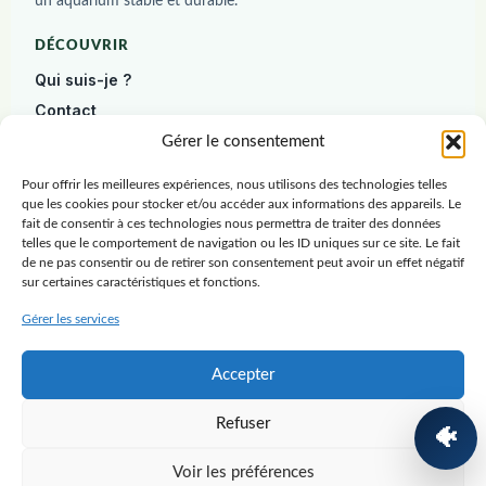
un aquarium stable et durable.
DÉCOUVRIR
Qui suis-je ?
Contact
Diagnostic gratuit
Gérer le consentement
Pour offrir les meilleures expériences, nous utilisons des technologies telles
DÉBUTER
que les cookies pour stocker et/ou accéder aux informations des appareils. Le
Construire un aquarium
fait de consentir à ces technologies nous permettra de traiter des données
telles que le comportement de navigation ou les ID uniques sur ce site. Le fait
Poissons
de ne pas consentir ou de retirer son consentement peut avoir un effet négatif
sur certaines caractéristiques et fonctions.
Plantes
Crevettes
Gérer les services
RESSOURCES
Accepter
Blog
Refuser
Ressources
🐠
Guide gratuit
Voir les préférences