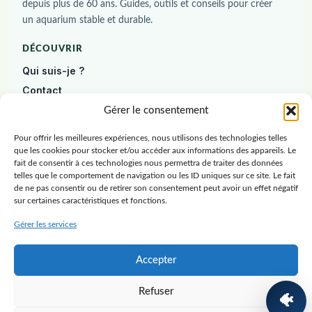
depuis plus de 60 ans. Guides, outils et conseils pour créer
un aquarium stable et durable.
DÉCOUVRIR
Qui suis-je ?
Contact
Diagnostic gratuit
Gérer le consentement
Pour offrir les meilleures expériences, nous utilisons des technologies telles
DÉBUTER
que les cookies pour stocker et/ou accéder aux informations des appareils. Le
Construire un aquarium
fait de consentir à ces technologies nous permettra de traiter des données
telles que le comportement de navigation ou les ID uniques sur ce site. Le fait
Poissons
de ne pas consentir ou de retirer son consentement peut avoir un effet négatif
sur certaines caractéristiques et fonctions.
Plantes
Crevettes
Gérer les services
RESSOURCES
Accepter
Blog
Refuser
Ressources
🐠