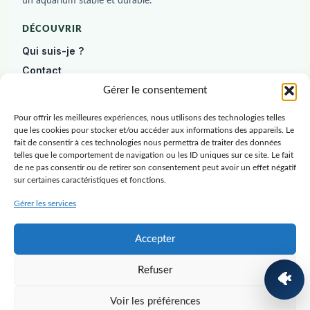
un aquarium stable et durable.
DÉCOUVRIR
Qui suis-je ?
Contact
Diagnostic gratuit
Gérer le consentement
Pour offrir les meilleures expériences, nous utilisons des technologies telles
DÉBUTER
que les cookies pour stocker et/ou accéder aux informations des appareils. Le
Construire un aquarium
fait de consentir à ces technologies nous permettra de traiter des données
telles que le comportement de navigation ou les ID uniques sur ce site. Le fait
Poissons
de ne pas consentir ou de retirer son consentement peut avoir un effet négatif
sur certaines caractéristiques et fonctions.
Plantes
Crevettes
Gérer les services
RESSOURCES
Accepter
Blog
Refuser
Ressources
🐠
Guide gratuit
Voir les préférences