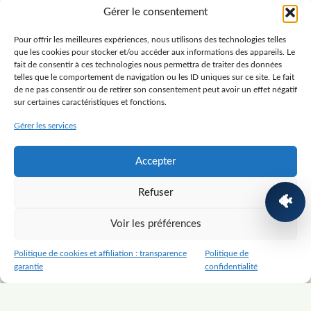
Diagnostic gratuit
Gérer le consentement
Pour offrir les meilleures expériences, nous utilisons des technologies telles
DÉBUTER
que les cookies pour stocker et/ou accéder aux informations des appareils. Le
Construire un aquarium
fait de consentir à ces technologies nous permettra de traiter des données
telles que le comportement de navigation ou les ID uniques sur ce site. Le fait
Poissons
de ne pas consentir ou de retirer son consentement peut avoir un effet négatif
sur certaines caractéristiques et fonctions.
Plantes
Crevettes
Gérer les services
RESSOURCES
Accepter
Blog
Refuser
Ressources
🐠
Guide gratuit
Voir les préférences
AquarioSim PRO
Politique de cookies et affiliation : transparence
Politique de
garantie
confidentialité
© 2026 AquariosLands — Georges Boubet
Mentions légales
·
Confidentialité
·
Cookies & Affiliation
Liens affiliés possibles, sans coût supplémentaire.