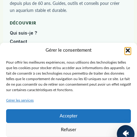
depuis plus de 60 ans. Guides, outils et conseils pour créer
un aquarium stable et durable.
DÉCOUVRIR
Qui suis-je ?
Contact
Diagnostic gratuit
Gérer le consentement
Pour offrir les meilleures expériences, nous utilisons des technologies telles
DÉBUTER
que les cookies pour stocker et/ou accéder aux informations des appareils. Le
Construire un aquarium
fait de consentir à ces technologies nous permettra de traiter des données
telles que le comportement de navigation ou les ID uniques sur ce site. Le fait
Poissons
de ne pas consentir ou de retirer son consentement peut avoir un effet négatif
sur certaines caractéristiques et fonctions.
Plantes
Crevettes
Gérer les services
RESSOURCES
Accepter
Blog
Refuser
Ressources
🐠