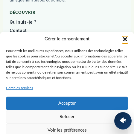
un aquarium stable et durable.
DÉCOUVRIR
Qui suis-je ?
Contact
Diagnostic gratuit
Gérer le consentement
Pour offrir les meilleures expériences, nous utilisons des technologies telles
DÉBUTER
que les cookies pour stocker et/ou accéder aux informations des appareils. Le
Construire un aquarium
fait de consentir à ces technologies nous permettra de traiter des données
telles que le comportement de navigation ou les ID uniques sur ce site. Le fait
Poissons
de ne pas consentir ou de retirer son consentement peut avoir un effet négatif
sur certaines caractéristiques et fonctions.
Plantes
Crevettes
Gérer les services
RESSOURCES
Accepter
Blog
Refuser
Ressources
🐠
Guide gratuit
Voir les préférences