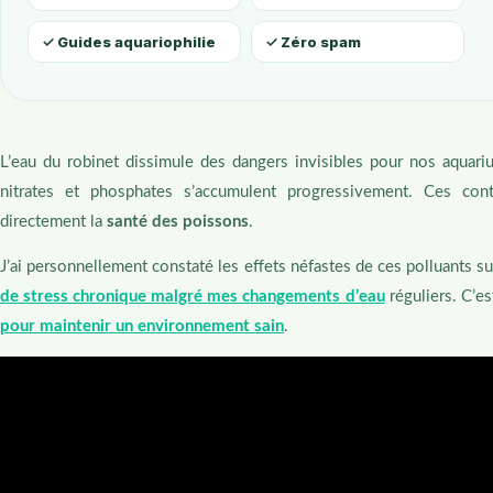
✓ Guides aquariophilie
✓ Zéro spam
L’eau du robinet dissimule des dangers invisibles pour nos aquar
nitrates et phosphates s’accumulent progressivement. Ces cont
directement la
santé des poissons
.
J’ai personnellement constaté les effets néfastes de ces polluants 
de stress chronique malgré mes changements d’eau
réguliers. C’es
pour maintenir un environnement sain
.