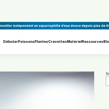
onseiller indépendant en aquariophilie d’eau douce depuis plus de 6
Débuter
Poissons
Plantes
Crevettes
Matériel
Ressources
Bl
R