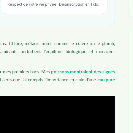
Respect de votre vie privée · Désinscription en 1 clic
iums. Chlore, métaux lourds comme le cuivre ou le plomb,
aminants perturbent l’équilibre biologique et menacent
sur mes premiers bacs. Mes
poissons montraient des signes
t alors que j’ai compris l’importance cruciale d’une
eau pure