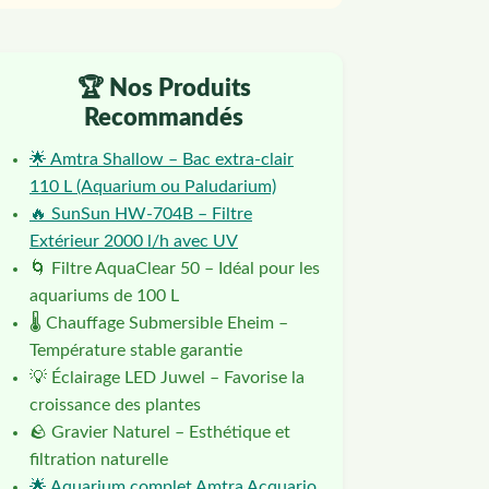
🏆 Nos Produits
Recommandés
🌟 Amtra Shallow – Bac extra-clair
110 L (Aquarium ou Paludarium)
🔥 SunSun HW-704B – Filtre
Extérieur 2000 l/h avec UV
🌀 Filtre AquaClear 50 – Idéal pour les
aquariums de 100 L
🌡️ Chauffage Submersible Eheim –
Température stable garantie
💡 Éclairage LED Juwel – Favorise la
croissance des plantes
🪨 Gravier Naturel – Esthétique et
filtration naturelle
🌟 Aquarium complet Amtra Acquario