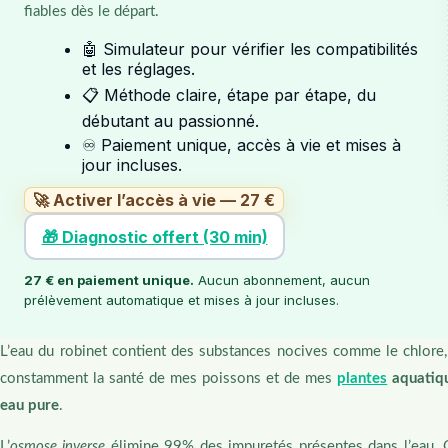
fiables dès le départ.
🤖 Simulateur pour vérifier les compatibilités
et les réglages.
📋 Méthode claire, étape par étape, du
débutant au passionné.
♾️ Paiement unique, accès à vie et mises à
jour incluses.
🚀 Activer l’accès à vie — 27 €
🎁 Diagnostic offert (30 min)
27 € en paiement unique.
Aucun abonnement, aucun
prélèvement automatique et mises à jour incluses.
L’eau du robinet contient des substances nocives comme le chlore,
constamment la santé de mes poissons et de mes
plantes
aquatiq
eau pure
.
L’
osmose inverse
élimine 99% des impuretés présentes dans l’eau. C