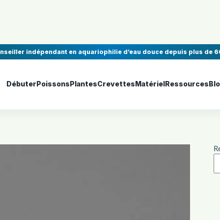
onseiller indépendant en aquariophilie d’eau douce depuis plus de 6
Débuter
Poissons
Plantes
Crevettes
Matériel
Ressources
Bl
R