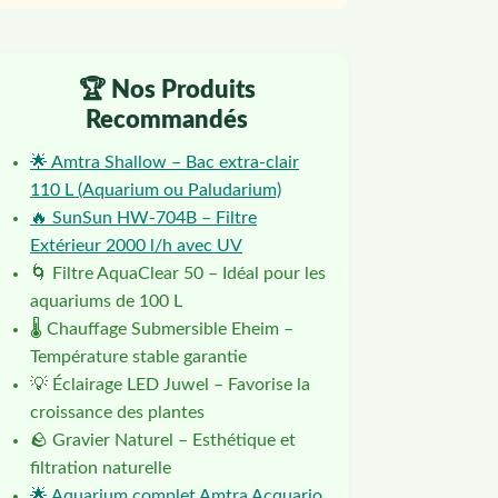
🏆 Nos Produits
Recommandés
🌟 Amtra Shallow – Bac extra-clair
110 L (Aquarium ou Paludarium)
🔥 SunSun HW-704B – Filtre
Extérieur 2000 l/h avec UV
🌀 Filtre AquaClear 50 – Idéal pour les
aquariums de 100 L
🌡️ Chauffage Submersible Eheim –
Température stable garantie
💡 Éclairage LED Juwel – Favorise la
croissance des plantes
🪨 Gravier Naturel – Esthétique et
filtration naturelle
🌟 Aquarium complet Amtra Acquario