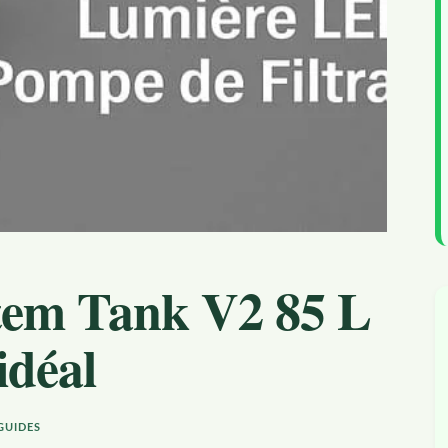
tem Tank V2 85 L
idéal
GUIDES